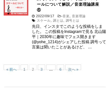
ールについて解説／音楽理論講座
⑥
2022/09/17
-
音楽
,
音楽理論
スケール
,
調とは
,
調号とは
先日、インスタでこのような投稿をしま
した。 この投稿をInstagramで見る 北山陽
平｜2030年に趣味でフェス開きます
(@yohe_1214)がシェアした投稿 調号って
言葉は聞いたことがあるけど、 …
« 前へ
1
2
3
…
6
次へ »