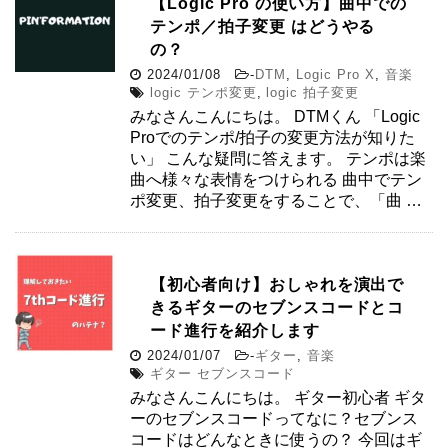
【Logic Pro の使い方】曲中での
テンポ／拍子変更 はどうやる
の？
2024/01/08
-
DTM
,
Logic Pro X
,
音楽
logic テンポ変更
,
logic 拍子変更
みなさんこんにちは。 DTMくん 「Logic
Proでのテンポ/拍子の変更方法が知りた
い」 こんな疑問に答えます。 テンポは楽
曲へ様々な表情をつけられる 曲中でテン
ポ変更、拍子変更をすることで、「曲 …
【初心者向け】おしゃれを演出で
きるギターのセブンスコードとコ
ード進行を紹介します
2024/01/07
-
ギター
,
音楽
ギター セブンスコード
みなさんこんにちは。 ギター初心者 ギタ
ーのセブンスコードってなに？セブンス
コードはどんなときに使うの？ 今回はギ