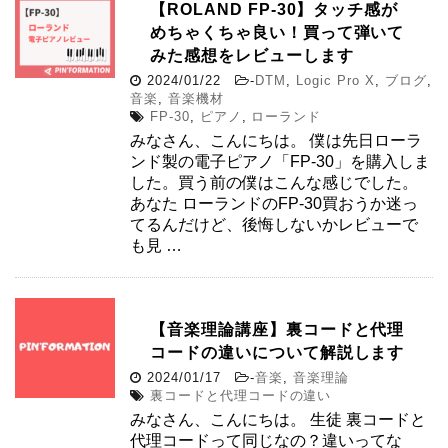
【ROLAND FP-30】タッチ感が
めちゃくちゃ良い！買って弾いて
みた感想をレビューします
2024/01/22
-
DTM
,
Logic Pro X
,
ブログ
,
音楽
,
音楽機材
FP-30
,
ピアノ
,
ローランド
みなさん、こんにちは。 僕は先日ローラ
ンド製の電子ピアノ「FP-30」を購入しま
した。買う前の僕はこんな感じでした。
あなた ローランドのFP-30買おうか迷っ
てるんだけど、後悔しないかレビューで
も見 …
【音楽理論講座】裏コードと代理
コードの違いについて解説します
2024/01/17
-
音楽
,
音楽理論
裏コードと代理コードの違い
みなさん、こんにちは。 生徒 裏コードと
代理コードって同じなの？違いってな