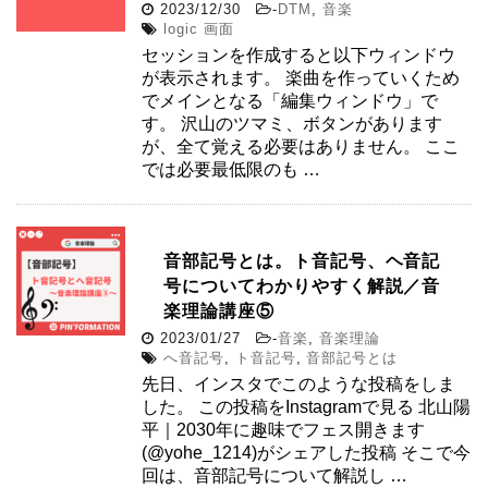
2023/12/30
-
DTM
,
音楽
logic 画面
セッションを作成すると以下ウィンドウ
が表示されます。 楽曲を作っていくため
でメインとなる「編集ウィンドウ」で
す。 沢山のツマミ、ボタンがあります
が、全て覚える必要はありません。 ここ
では必要最低限のも …
音部記号とは。ト音記号、ヘ音記
号についてわかりやすく解説／音
楽理論講座⑤
2023/01/27
-
音楽
,
音楽理論
へ音記号
,
ト音記号
,
音部記号とは
先日、インスタでこのような投稿をしま
した。 この投稿をInstagramで見る 北山陽
平｜2030年に趣味でフェス開きます
(@yohe_1214)がシェアした投稿 そこで今
回は、音部記号について解説し …