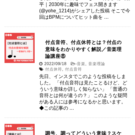
平｜2030年に趣味でフェス開きます
(@yohe_1214)がシェアした投稿 そこで今
回はBPMについてヒット曲を …
付点音符、付点休符とは？付点の
意味をわかりやすく解説／音楽理
論講座⑧
2022/09/18
-
音楽
,
音楽理論
付点休符
,
付点音符
先日、インスタでこのような投稿をしま
した。 「付点音符は見たことるけど、ど
ういう意味か詳しく知らない」 「普通の
音符とは何が違うの？」 このような疑問
がある人には参考になるかと思います。
◆この記事の …
調号、調ってどういう意味？スケ