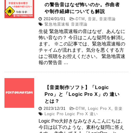
の警告音はなぜ怖いのか。作曲者
や制作経緯についても解説
2024/01/01
-
DTM
,
音楽
,
音楽理論
緊急地震速報 音楽理論
生徒 緊急地震速報の音はなぜ、あんなに
怖い音なの？ 今日はこんな疑問を解消し
ます。 ※この記事では、緊急地震速報の
チャイムが流れます。気分を悪くする方
はご視聴をお控えください。 緊急地震速
報の警告音 …
【音楽制作ソフト】「Logic
Pro」と「Logic Pro X」の 違い
とは？
2023/12/31
-
DTM
,
Logic Pro X
,
音楽
Logic Pro Logic Pro X 違い
Logic Pro大好きなみなさんこんにちは。
今日は以下のような、素朴な疑問に答え