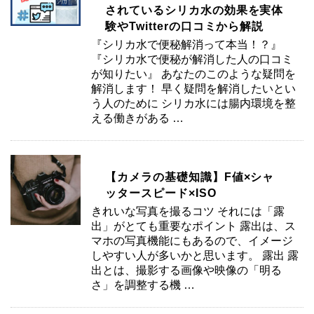
されているシリカ水の効果を実体
験やTwitterの口コミから解説
『シリカ水で便秘解消って本当！？』
『シリカ水で便秘が解消した人の口コミ
が知りたい』 あなたのこのような疑問を
解消します！ 早く疑問を解消したいとい
う人のために シリカ水には腸内環境を整
える働きがある …
【カメラの基礎知識】F値×シャ
ッタースピード×ISO
きれいな写真を撮るコツ それには「露
出」がとても重要なポイント 露出は、ス
マホの写真機能にもあるので、イメージ
しやすい人が多いかと思います。 露出 露
出とは、撮影する画像や映像の「明る
さ」を調整する機 …