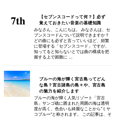
【セブンスコードって何？】必ず
覚えておきたい音楽の基礎知識
みなさん、こんにちは。 みなさんは、セ
ブンスコードんついて説明できますか？
どの曲にも必ずと言っていいほど、頻繁
に登場する「セブンスコード」ですが、
知ってると知らないとでは曲の構成を把
握する上で困難に …
ブルーの海が輝く宮古島ってどん
な島？宮古諸島の島々や、宮古島
の魅力を紹介します
ブルーの海が輝く人気リゾート「宮古
島」サンゴ礁に囲まれた周囲の海は透明
度が高く、色合いも綺麗なことから”ミヤ
コブルー“と称されます。 この記事は、そ