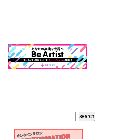
検
search
索