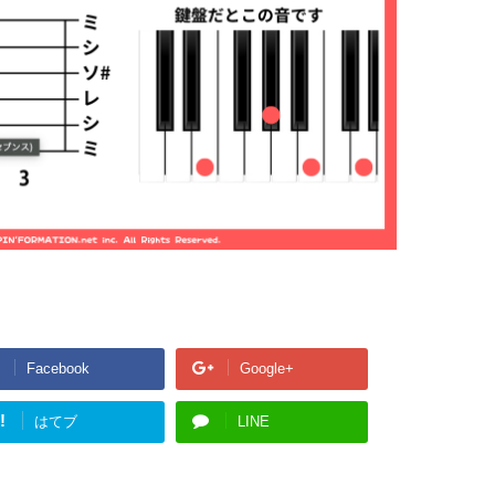
Facebook
Google+
!
はてブ
LINE