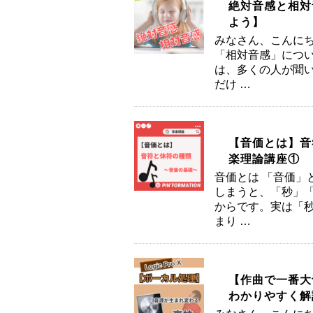
絶対音感と相対
よう】
みなさん、こんにち
「相対音感」につい
は、多くの人が聞い
だけ …
【音価とは】音
楽理論講座①
音価とは 「音価」
しまうと、「秒」
からです。実は「
まり …
【作曲で一番大切
わかりやすく解