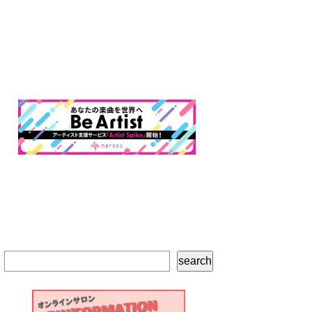
検
search
索