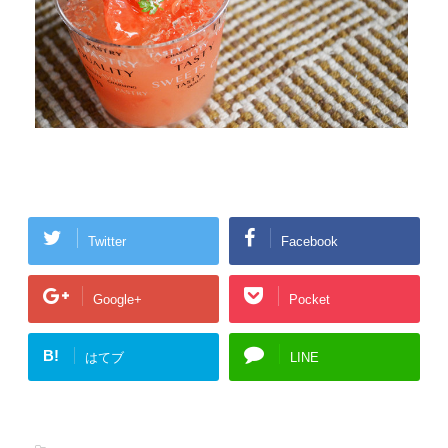
Twitter
Facebook
Google+
Pocket
B!
はてブ
LINE