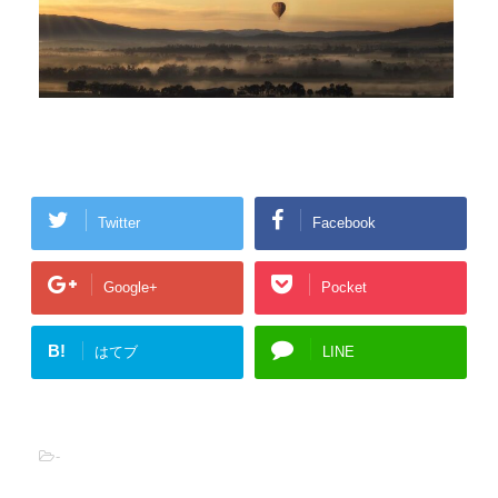
Twitter
Facebook
Google+
Pocket
B!
はてブ
LINE
-