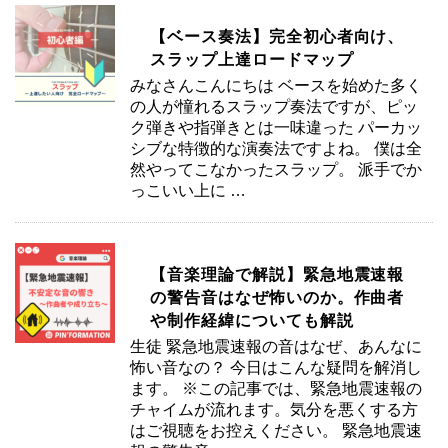
【ベース奏法】完全初心者向け、
スラップ上達ロードマップ
みなさんこんにちは ベースを始めた多く
の人が憧れるスラップ奏法ですが、ピッ
ク弾きや指弾きとは一味違った パーカッ
シブな特徴的な演奏法ですよね。 僕は全
然やってこなかったスラップ。 派手でか
っこいい上に …
【音楽理論で解説】緊急地震速報
の警告音はなぜ怖いのか。作曲者
や制作経緯についても解説
生徒 緊急地震速報の音はなぜ、あんなに
怖い音なの？ 今日はこんな疑問を解消し
ます。 ※この記事では、緊急地震速報の
チャイムが流れます。気分を悪くする方
はご視聴をお控えください。 緊急地震速