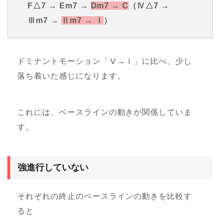
F△7 → Em7 →
Dm7 → C
（Ⅳ△7 →
Ⅲm7 →
Ⅱm7 → Ⅰ
）
ドミナントモーション「Ⅴ→Ⅰ」に比べ、少し
落ち着いた感じになります。
これには、ベースラインの動きが関係していま
す。
強進行していない
それぞれの終止のベースラインの動きを比較す
ると