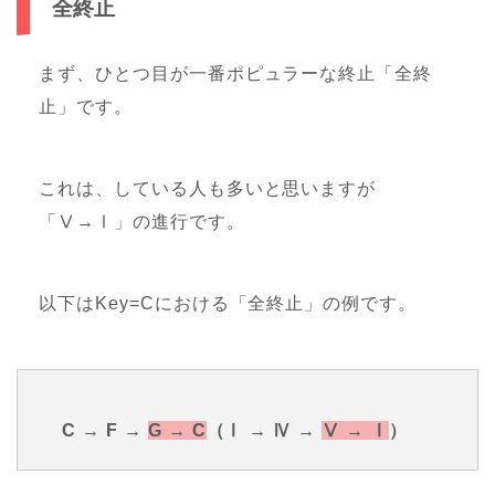
全終止
まず、ひとつ目が一番ポピュラーな終止「全終
止」です。
これは、している人も多いと思いますが
「Ⅴ→Ⅰ」の進行です。
以下はKey=Cにおける「全終止」の例です。
C → F →
G → C
（Ⅰ → Ⅳ →
Ⅴ → Ⅰ
）