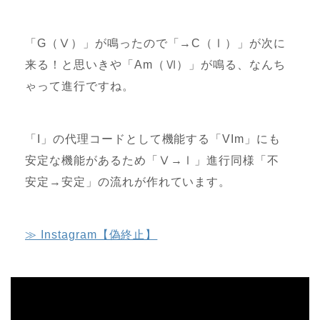
「G（Ⅴ）」が鳴ったので「→C（Ⅰ）」が次に
来る！と思いきや「Am（Ⅵ）」が鳴る、なんち
ゃって進行ですね。
「I」の代理コードとして機能する「VIm」にも
安定な機能があるため「Ⅴ→Ⅰ」進行同様「不
安定→安定」の流れが作れています。
≫ Instagram【偽終止】