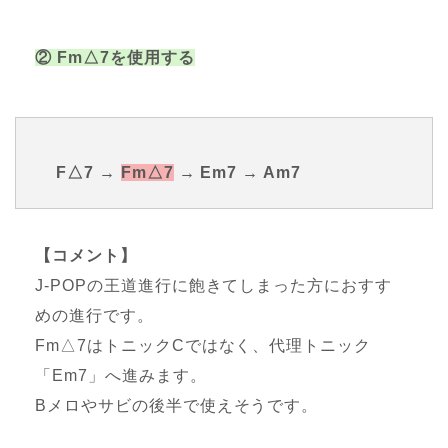
② Fm△7を使用する
F△7 →
Fm△7
→ Em7 → Am7
【コメント】
J-POPの王道進行に飽きてしまった方におすす
めの進行です。
Fm△7はトニックCではなく、代理トニック
「Em7」へ進みます。
Bメロやサビの後半で使えそうです。