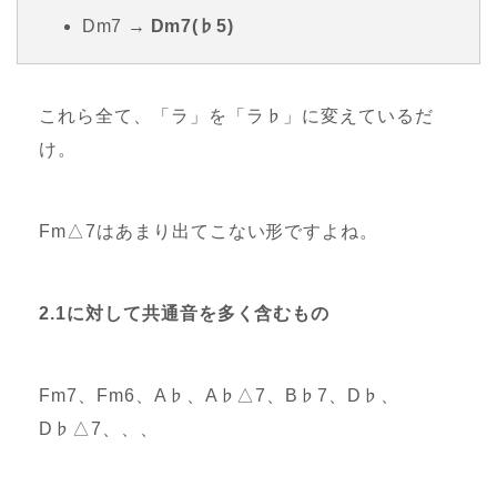
Dm7 →
Dm7(♭5)
これら全て、「ラ」を「ラ♭」に変えているだ
け。
Fm△7はあまり出てこない形ですよね。
2.1に対して共通音を多く含むもの
Fm7、Fm6、A♭、A♭△7、B♭7、D♭、
D♭△7、、、