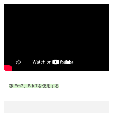
③ Fm7、B♭7を使用する