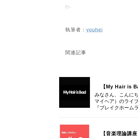
-
執筆者：
youhei
関連記事
【My Hair 
みなさん、こんにちは。 2
マイヘア）のライ
『ブレイクホームラ
【音楽理論講座