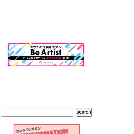
検
search
索