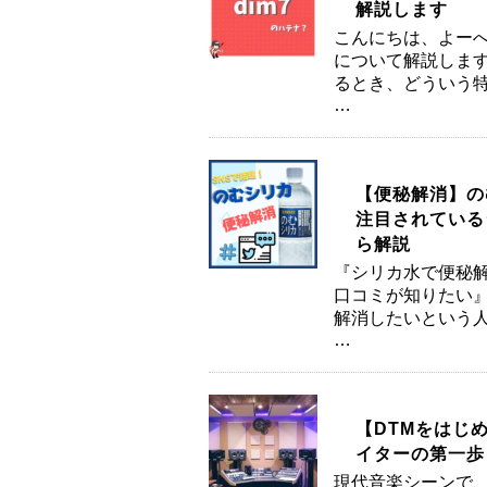
解説します
こんにちは、よーへ
について解説しま
るとき、どういう特
…
【便秘解消】の
注目されているシ
ら解説
『シリカ水で便秘解
口コミが知りたい』
解消したいという人
…
【DTMをはじ
イターの第一歩
現代音楽シーンで