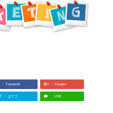
Facebook
Google+
!
はてブ
LINE