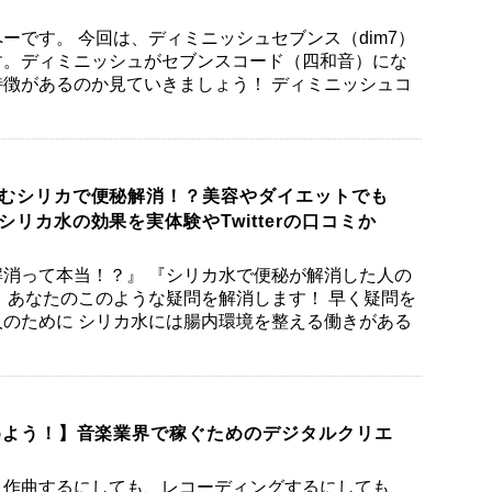
ーです。 今回は、ディミニッシュセブンス（dim7）
す。ディミニッシュがセブンスコード（四和音）にな
徴があるのか見ていきましょう！ ディミニッシュコ
むシリカで便秘解消！？美容やダイエットでも
リカ水の効果を実体験やTwitterの口コミか
消って本当！？』 『シリカ水で便秘が解消した人の
 あなたのこのような疑問を解消します！ 早く疑問を
のために シリカ水には腸内環境を整える働きがある
めよう！】音楽業界で稼ぐためのデジタルクリエ
、作曲するにしても、レコーディングするにしても、