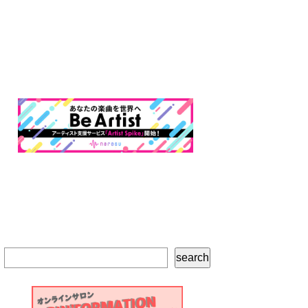
検
search
索