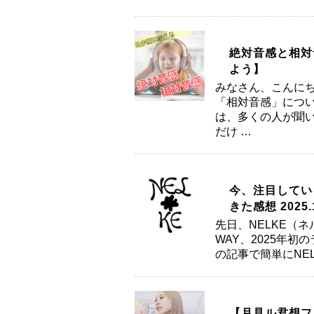
絶対音感と相対
よう】
みなさん、こんにち
「相対音感」につい
は、多くの人が聞い
だけ …
今、注目してい
きた感想 2025.1
先日、NELKE（
WAY、2025年
の記事で簡単にNE
【月見ル君想フ