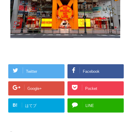
Twitter
Facebook
Google+
Pocket
B!
はてブ
LINE