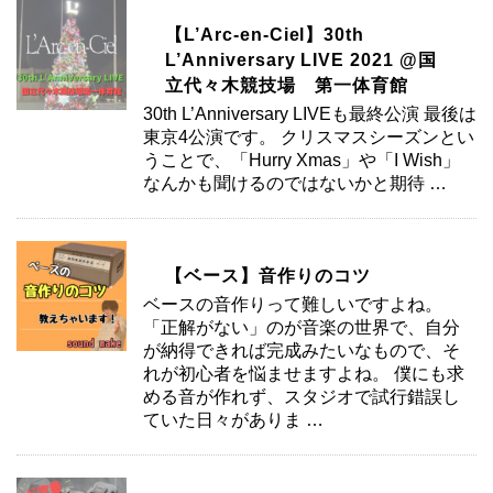
【L’Arc-en-Ciel】30th
L’Anniversary LIVE 2021 @国
立代々木競技場 第一体育館
30th L’Anniversary LIVEも最終公演 最後は
東京4公演です。 クリスマスシーズンとい
うことで、「Hurry Xmas」や「I Wish」
なんかも聞けるのではないかと期待 …
【ベース】音作りのコツ
ベースの音作りって難しいですよね。
「正解がない」のが音楽の世界で、自分
が納得できれば完成みたいなもので、そ
れが初心者を悩ませますよね。 僕にも求
める音が作れず、スタジオで試行錯誤し
ていた日々がありま …