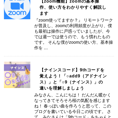
【zoom機能】zoomの基本操
作、使い方をわかりやすく解説し
ます
『zoom使ってますか？』 リモートワーク
が普及し、zoomの利用頻度が上がり、僕
も最初は操作に戸惑っていましたが、今
では週一では使うので、もう慣れたもの
です。 そんな僕がzoomの使い方、基本操
作を …
【ナインスコード】9thコードを
覚えよう！「○add9（アドナイン
ス）」と「○9（ナインス）」の
違いを理解しましょう
みなさん、こんにちは！ だんだん暖かく
なってきてそろそろ桜の気配を感じます
ね！ 春っぽい曲を作ろうと思って、この
ブログを書いている今日この頃です。 さ
て、みなさんは「9thコード」をちゃんと