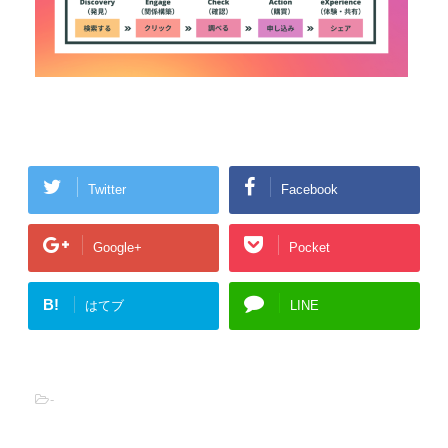
Twitter
Facebook
Google+
Pocket
B!
はてブ
LINE
-