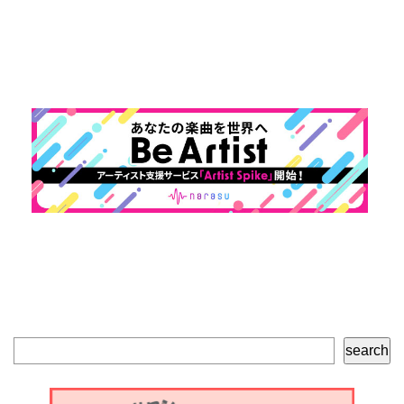
検
search
索