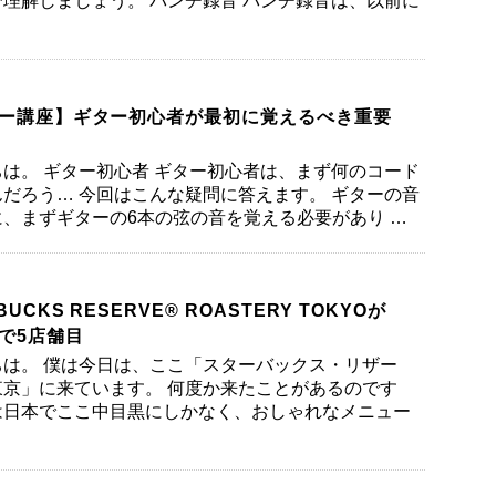
理解しましょう。 パンチ録音 パンチ録音は、以前に
ー講座】ギター初心者が最初に覚えるべき重要
は。 ギター初心者 ギター初心者は、まず何のコード
だろう… 今回はこんな疑問に答えます。 ギターの音
、まずギターの6本の弦の音を覚える必要があり …
UCKS RESERVE® ROASTERY TOKYOが
で5店舗目
は。 僕は今日は、ここ「スターバックス・リザー
京」に来ています。 何度か来たことがあるのです
は日本でここ中目黒にしかなく、おしゃれなメニュー