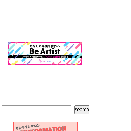
検
search
索