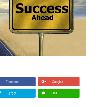
Facebook
Google+
!
はてブ
LINE