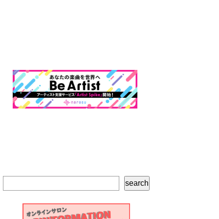
検
search
索