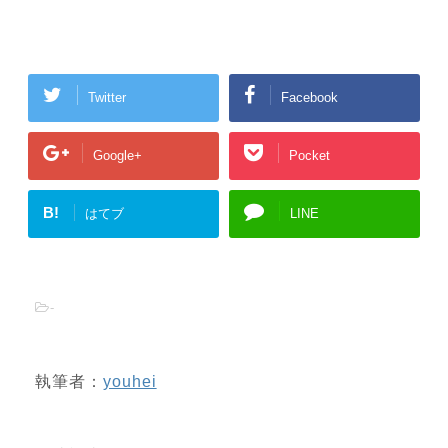
Twitter
Facebook
Google+
Pocket
B!
はてブ
LINE
-
執筆者：
youhei