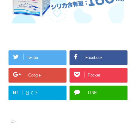
Twitter
Facebook
Google+
Pocket
B!
はてブ
LINE
-