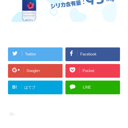
Twitter
Facebook
Google+
Pocket
B!
はてブ
LINE
-