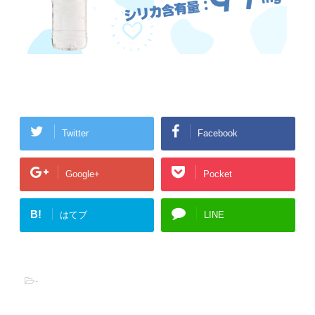
Twitter
Facebook
Google+
Pocket
B!
はてブ
LINE
-