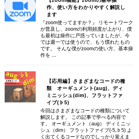
【zoom機能】zoomの基本操
作、使い方をわかりやすく解説し
ます
『zoom使ってますか？』 リモートワーク
が普及し、zoomの利用頻度が上がり、僕
も最初は操作に戸惑っていましたが、今
では週一では使うので、もう慣れたもの
です。 そんな僕がzoomの使い方、基本操
作を …
【応用編】さまざまなコードの種
類 オーギュメント(aug)、ディ
ミニッシュ(dim)、フラットファ
イブ(♭5)
今回はさまざまなコードの種類について
解説します。 この記事で学べる内容で
す。 オーギュメント（aug） ディミニッ
シュ（dim） フラットファイブ(-5,♭5) よ
く出てくるコードなのでしっかり覚えま