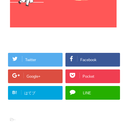
Twitter
Facebook
Google+
Pocket
B!
はてブ
LINE
-