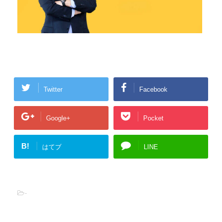
Twitter
Facebook
Google+
Pocket
B!
はてブ
LINE
-