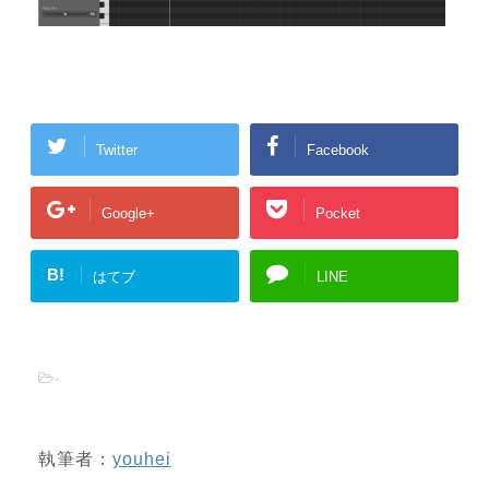
Twitter
Facebook
Google+
Pocket
B!
はてブ
LINE
-
執筆者：
youhei