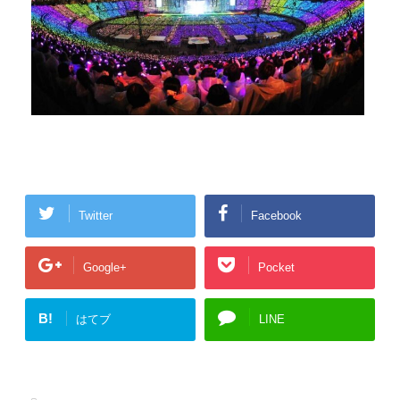
Twitter
Facebook
Google+
Pocket
B!
はてブ
LINE