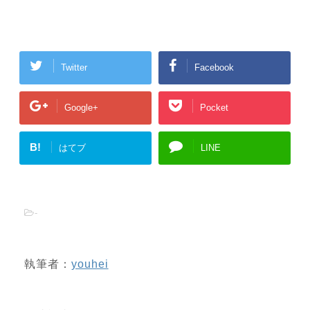
Twitter
Facebook
Google+
Pocket
B!
はてブ
LINE
-
執筆者：
youhei