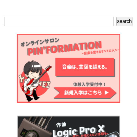
検
search
索