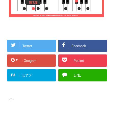
Twitter
Facebook
Google+
Pocket
B!
はてブ
LINE
-