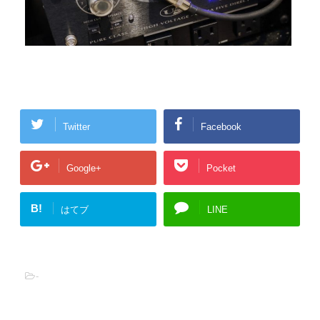
Twitter
Facebook
Google+
Pocket
B!
はてブ
LINE
-