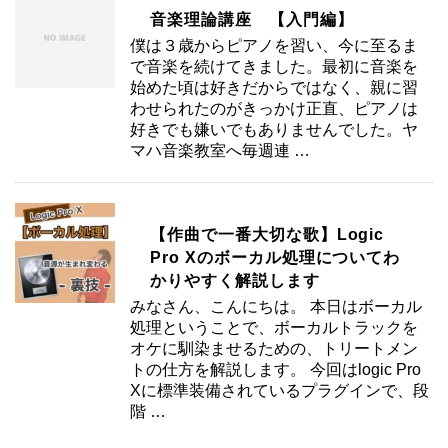
音楽理論講座 【入門編】
僕は３歳からピアノを習い、今に至るま
で音楽を続けてきました。最初に音楽を
始めた頃は好きだからではなく、親に習
わせられたのがきっかけ正直、ピアノは
好きでも嫌いでもありませんでした。ヤ
マハ音楽教室へ毎週連 …
【作曲で一番大切な歌】Logic
Pro Xのボーカル処理についてわ
かりやすく解説します
みなさん、こんにちは。 本日はボーカル
処理ということで、ボーカルトラックを
オケに馴染ませるための、トリートメン
トの仕方を解説します。 今回はlogic Pro
Xに標準装備されているプラグインで、段
階 …