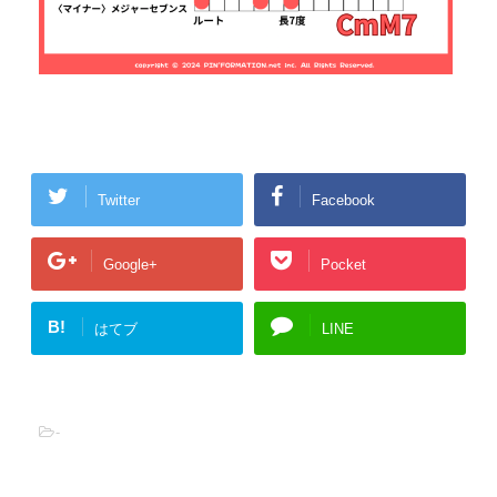
Twitter
Facebook
Google+
Pocket
B!
はてブ
LINE
-