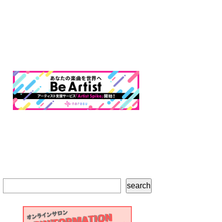
検
search
索