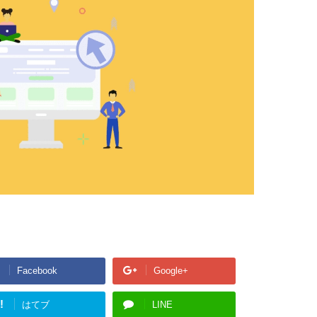
Facebook
Google+
!
はてブ
LINE