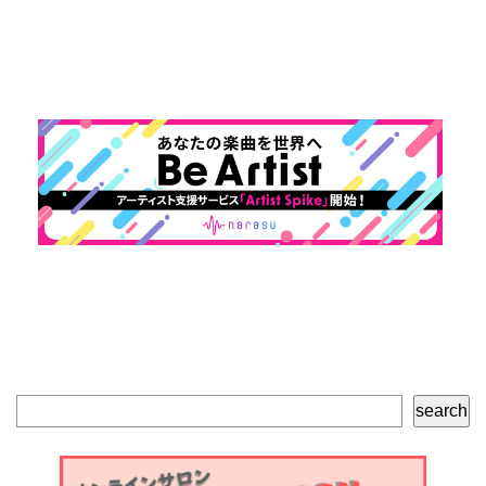
検
search
索