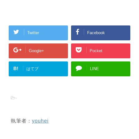
Twitter
Facebook
Google+
Pocket
B!
はてブ
LINE
-
執筆者：
youhei