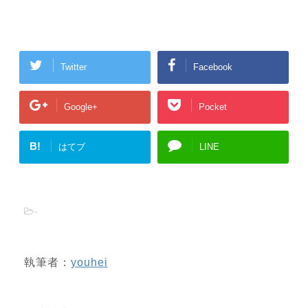
Twitter
Facebook
Google+
Pocket
B!
はてブ
LINE
-
執筆者：
youhei