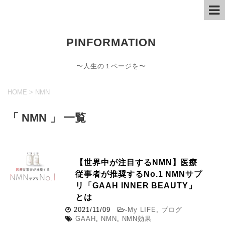
PINFORMATION
〜人生の１ページを〜
HOME
>
NMN
「 NMN 」 一覧
【世界中が注目するNMN】医療
従事者が推奨するNo.1 NMNサプ
リ「GAAH INNER BEAUTY」
とは
2021/11/09
-
My LIFE
,
ブログ
GAAH
,
NMN
,
NMN効果