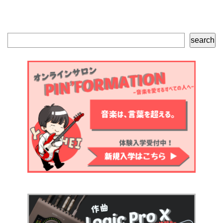
検
search
索