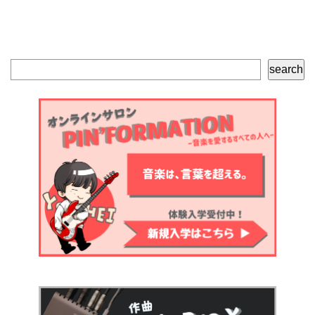
検
search
索