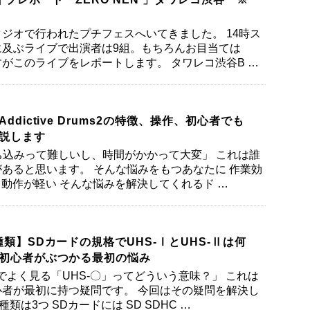
ジオで行われたプチフェスへいてきました。 14時ス
に及ぶライブで出演者は9組。もちろんお目当ては
ですがこのライブをレポートします。 タワレコ渋谷B …
ddictive Drums2の特徴、操作、初心者でも
説します
打ち込みって難しいし、時間がかかって大変」 これは誰
あると思います。 そんな悩みをもつあなたに 作業効
音 動作が軽い そんな悩みを解決してくれるド …
類】SDカードの規格でUHS-ⅠとUHS-Ⅱは何
初心者がぶつかる最初の悩み
でよく見る「UHS-〇」ってどういう意味？」 これは
者が最初に持つ疑問です。 今回はその疑問を解決し
類は3つ SDカードには SD SDHC …