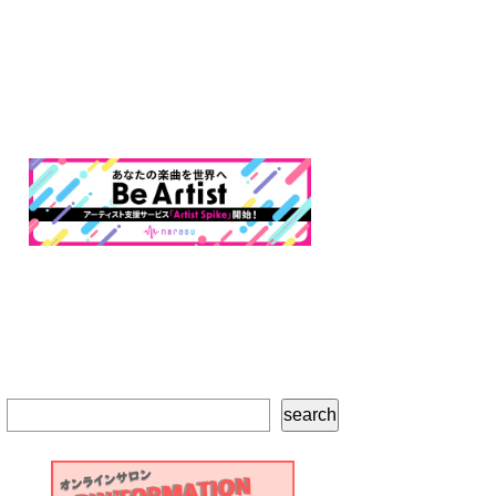
検
search
索