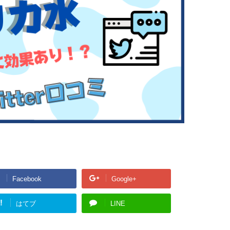
Facebook
Google+
!
はてブ
LINE