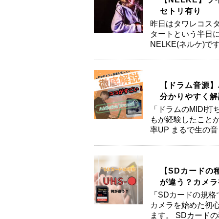
セトリ有り
昨日はタワレコスタ
タートという半日
NELKE(ネルケ)
【ドラム音源】A
分かりやすく解
「ドラムのMIDI
もが経験したことが
率UP まるで生の
【SDカードの種
が違う？カメラ
「SDカードの規格
カメラを始めた初心
ます。 SDカードの種