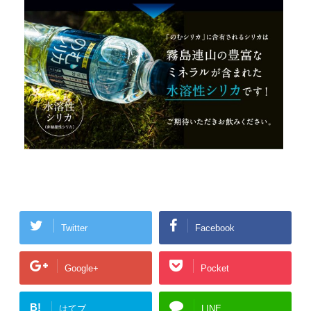
Twitter
Facebook
Google+
Pocket
B!
はてブ
LINE