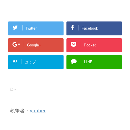
Twitter
Facebook
Google+
Pocket
B!
はてブ
LINE
-
執筆者：
youhei