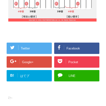
Twitter
Facebook
Google+
Pocket
B!
はてブ
LINE
-