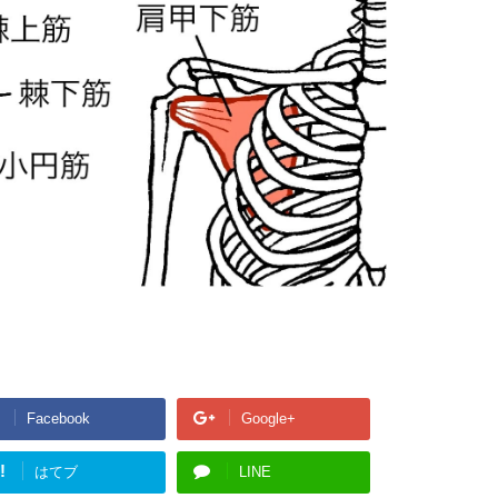
Facebook
Google+
!
はてブ
LINE