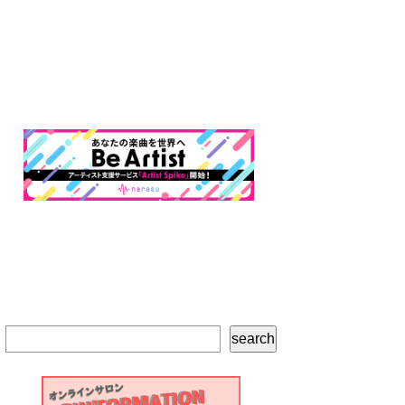
検
search
索