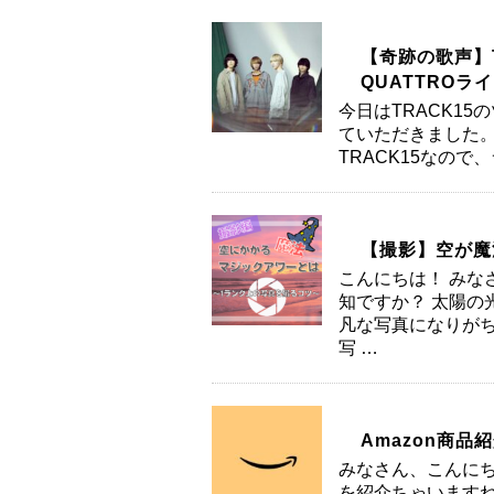
【奇跡の歌声】T
QUATTROラ
今日はTRACK15
ていただきました。
TRACK15なので
【撮影】空が魔
こんにちは！ みな
知ですか？ 太陽の
凡な写真になりがち
写 …
Amazon商品
みなさん、こんにち
を紹介ちゃいますね