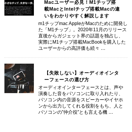
Macユーザー必見！M1チップ搭
載MacとIntelチップ搭載Macの違
いをわかりやすく解説します
m1チップmac AppleがMacのために開発し
た「M1チップ」。2020年11月のリリース
直後からガジェット界の話題を独占し、
実際にM1チップ搭載MacBookを購入した
ユーザーからの高評価も続々 …
【失敗しない】オーディオインタ
ーフェースの選び方
オーディオインターフェースとは、声や
演奏した音をパソコンに取り入れたり、
パソコン内の音源をスピーカーやイヤホ
ンから出力してくれる役割をもち、人と
パソコンの”仲介役”とも言える機 …