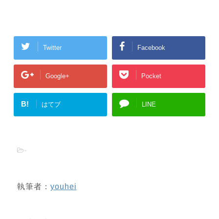
Twitter
Facebook
Google+
Pocket
B!
はてブ
LINE
-
執筆者：
youhei