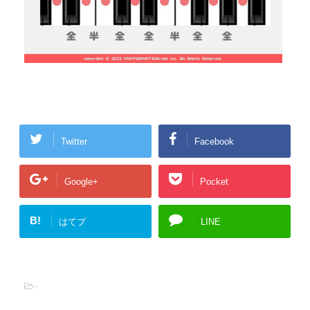
Twitter
Facebook
Google+
Pocket
B!
はてブ
LINE
-