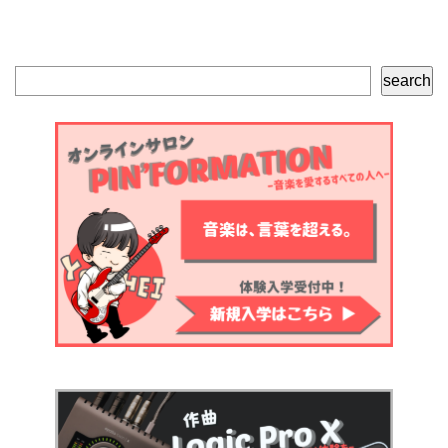
検
search
索