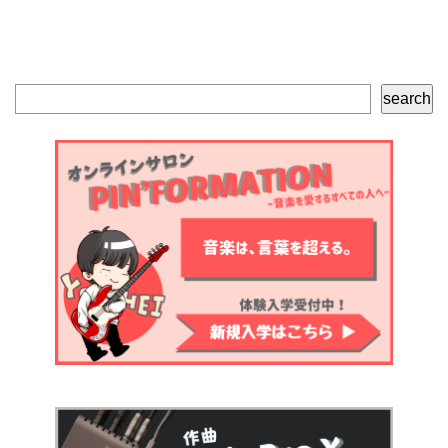
検
search
索