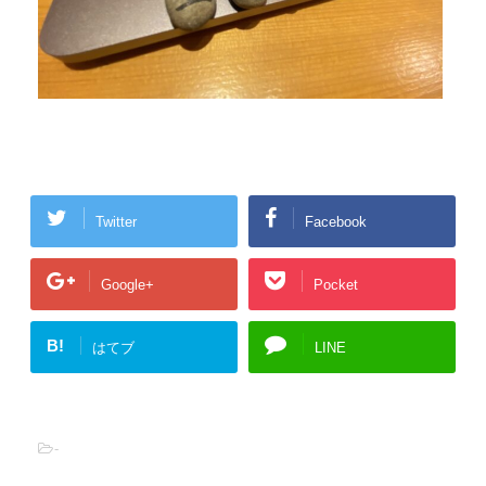
Twitter
Facebook
Google+
Pocket
B!
はてブ
LINE
-