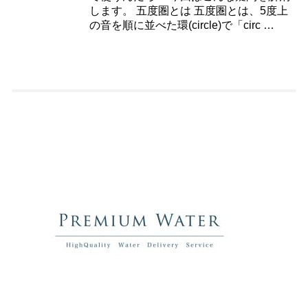
します。 五度圏とは 五度圏とは、5度上
の音を順に並べた環(circle)で「circ …