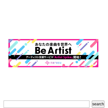
検
search
索