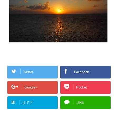
Twitter
Facebook
Google+
Pocket
B!
はてブ
LINE