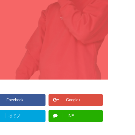
Facebook
Google+
!
はてブ
LINE