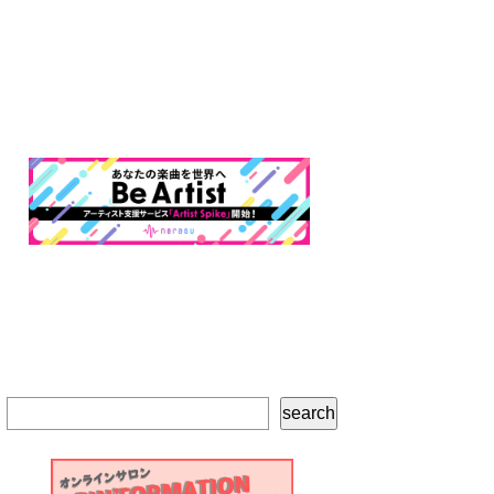
検
search
索