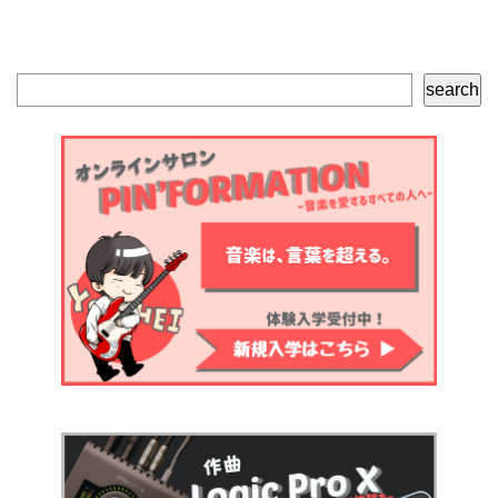
検
search
索